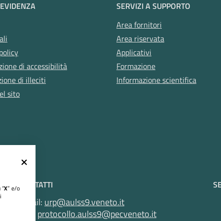
 EVIDENZA
SERVIZI A SUPPORTO
Area fornitori
ali
Area riservata
policy
Applicativi
zione di accessibilità
Formazione
one di illeciti
Informazione scientifica
l sito
CONTATTI
SE
 “
X
” e/o
i
Email:
urp@aulss9.veneto.it
Pec:
protocollo.aulss9@pecveneto.it
VR