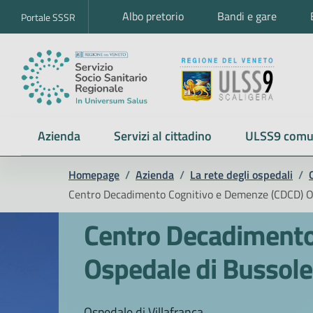
Albo pretorio
Bandi e gare
Portale SSSR
Azienda
Servizi al cittadino
ULSS9 comu
Homepage
/
Azienda
/
La rete degli ospedali
/
Centro Decadimento Cognitivo e Demenze (CDCD) O
Centro Decadimento
Ospedale di Bussol
Ospedale di Villafranca