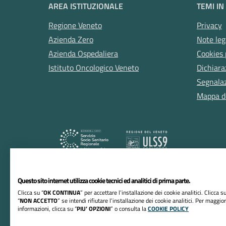
AREA ISTITUZIONALE
TEMI IN
Regione Veneto
Privacy
Azienda Zero
Note leg
Azienda Ospedaliera
Cookies 
Istituto Oncologico Veneto
Dichiara
Segnalazi
Mappa de
Questo sito internet utilizza cookie tecnici ed analitici di prima parte.
RIFERIMENTI
Clicca su “
OK CONTINUA
” per accettare l’installazione dei cookie analitici. Clicca su
“
NON ACCETTO
” se intendi rifiutare l’installazione dei cookie analitici. Per maggior
Azienda ULSS n. 9 Scaligera
informazioni, clicca su “
PIU’ OPZIONI
” o consulta la
COOKIE POLICY
Sede Legale: Via della Valverde, 42, 37122 Verona 