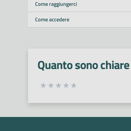
Come raggiungerci
Come accedere
Quanto sono chiare 
Seleziona una valutazione da 1 a 5
Valuta 1 stelle su 5
Valuta 2 stelle su 5
Valuta 3 stelle su 5
Valuta 4 stelle su 5
Valuta 5 stelle su 5