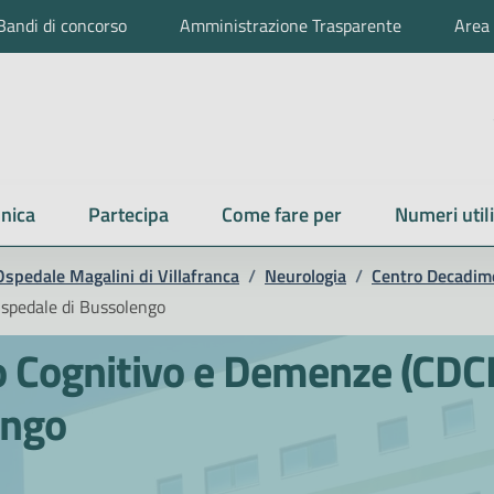
Bandi di concorso
Amministrazione Trasparente
Area 
nica
Partecipa
Come fare per
Numeri utili
Ospedale Magalini di Villafranca
/
Neurologia
/
Centro Decadim
spedale di Bussolengo
 Cognitivo e Demenze (CDC
engo