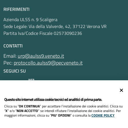
RIFERIMENTI
Azienda ULSS n. 9 Scaligera
Sede Legale: Via della Valverde, 42, 37122 Verona VR
Partita Iva/Codice Fiscale 02573090236
CONTATTI
Email:
urp@aulss9.veneto.it
Pec:
protocollo.aulss9@pecveneto.it
SEGUICI SU
Questo sito internet utilizza cookie tecnici ed analitici di prima parte.
Informativa privacy
Clicca su “
OK CONTINUA
” per accettare l’installazione dei cookie analitici. Clicca su
Dichiarazione di accessibilità
“
X
” e/o “
NON ACCETTO
” se intendi rifiutare l’installazione dei cookie analitici. Per
maggiori informazioni, clicca su “
PIU’ OPZIONI
” o consulta la
COOKIE POLICY
Note legali