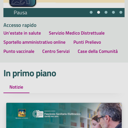
Pausa
Accesso rapido
Un'estate in salute
Servizio Medico Distrettuale
Sportello amministrativo online
Punti Prelievo
Punto vaccinale
Centro Servizi
Case della Comunità
In primo piano
Notizie