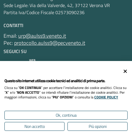
Sede Legale: Via della Valverde, 42, 37122 Verona VR
Partita Iva/Codice Fiscale 02573090236
CONTATTI
Email:
urp@aulss9.veneto.it
Pec:
protocollo.aulss9@pecveneto.it
SEGUICI SU
Questo sito internet utilizza cookie tecnici ed analitici di prima parte.
Informativa privacy
Clicca su “
OK CONTINUA
” per accettare l’installazione dei cookie analitici. Clicca su
Dichiarazione di accessibilità
“
X
” e/o “
NON ACCETTO
” se intendi rifiutare l’installazione dei cookie analitici. Per
maggiori informazioni, clicca su “
PIU’ OPZIONI
” o consulta la
COOKIE POLICY
Note legali
Ok, continua
Cookies policy
Non accetto
Più opzioni
Mappa del sito