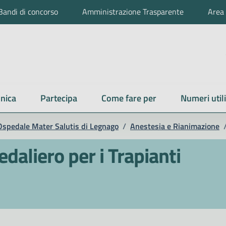
Bandi di concorso
Amministrazione Trasparente
Area 
nica
Partecipa
Come fare per
Numeri utili
Ospedale Mater Salutis di Legnago
/
Anestesia e Rianimazione
aliero per i Trapianti