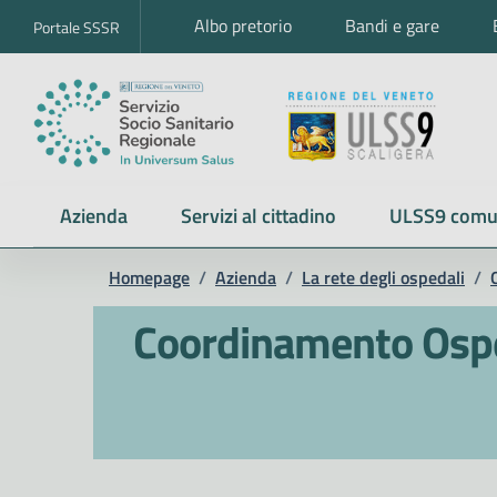
Albo pretorio
Bandi e gare
Portale SSSR
Azienda
Servizi al cittadino
ULSS9 comu
Homepage
/
Azienda
/
La rete degli ospedali
/
Coordinamento Osped