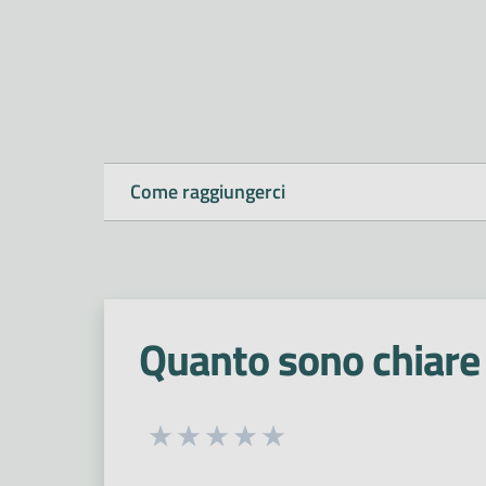
Come raggiungerci
Quanto sono chiare 
Seleziona una valutazione da 1 a 5
Valuta 1 stelle su 5
Valuta 2 stelle su 5
Valuta 3 stelle su 5
Valuta 4 stelle su 5
Valuta 5 stelle su 5