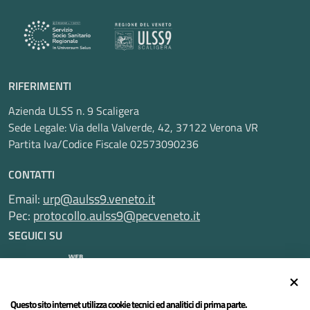
RIFERIMENTI
Azienda ULSS n. 9 Scaligera
Sede Legale: Via della Valverde, 42, 37122 Verona VR
Partita Iva/Codice Fiscale 02573090236
CONTATTI
Email:
urp@aulss9.veneto.it
Pec:
protocollo.aulss9@pecveneto.it
SEGUICI SU
Questo sito internet utilizza cookie tecnici ed analitici di prima parte.
Informativa privacy