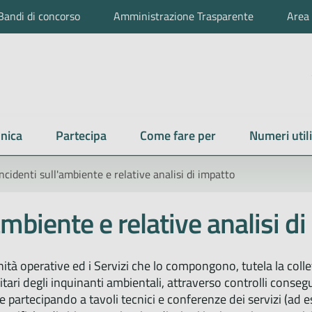
Bandi di concorso
Amministrazione Trasparente
Area 
nica
Partecipa
Come fare per
Numeri utili
ncidenti sull'ambiente e relative analisi di impatto
ambiente e relative analisi d
tà operative ed i Servizi che lo compongono, tutela la colletti
itari degli inquinanti ambientali, attraverso controlli conseg
ti e partecipando a tavoli tecnici e conferenze dei servizi (a