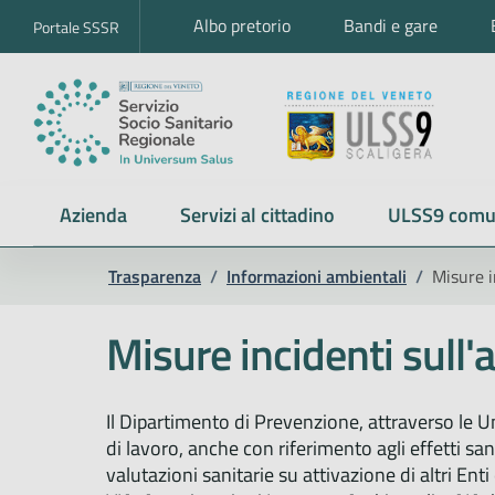
Albo pretorio
Bandi e gare
Portale SSSR
Azienda
Servizi al cittadino
ULSS9 comu
Trasparenza
/
Informazioni ambientali
/
Misure i
Misure incidenti sull'
Il Dipartimento di Prevenzione, attraverso le Uni
di lavoro, anche con riferimento agli effetti san
valutazioni sanitarie su attivazione di altri En