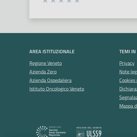
Valuta 1 stelle su 5
Valuta 2 stelle su 5
Valuta 3 stelle su 5
Valuta 4 stelle su 5
Valuta 5 stelle su 5
AREA ISTITUZIONALE
TEMI IN
Regione Veneto
Privacy
Azienda Zero
Note leg
Azienda Ospedaliera
Cookies 
Istituto Oncologico Veneto
Dichiara
Segnalazi
Mappa de