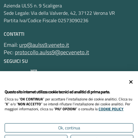
Azienda ULSS n. 9 Scaligera
Sede Legale: Via della Valverde, 42, 37122 Verona VR
Partita Iva/Codice Fiscale 02573090236
CONTATTI
Email:
urp@aulss9.veneto.it
Pec:
protocollo.aulss9@pecveneto.it
SEGUICI SU
Questo sito internet utilizza cookie tecnici ed analitici di prima parte.
Informativa privacy
Clicca su “
OK CONTINUA
” per accettare l’installazione dei cookie analitici. Clicca su
Dichiarazione di accessibilità
“
X
” e/o “
NON ACCETTO
” se intendi rifiutare l’installazione dei cookie analitici. Per
maggiori informazioni, clicca su “
PIU’ OPZIONI
” o consulta la
COOKIE POLICY
Note legali
Ok, continua
Cookies policy