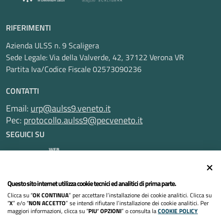
RIFERIMENTI
Azienda ULSS n. 9 Scaligera
Sede Legale: Via della Valverde, 42, 37122 Verona VR
Partita Iva/Codice Fiscale 02573090236
CONTATTI
Email:
urp@aulss9.veneto.it
Pec:
protocollo.aulss9@pecveneto.it
SEGUICI SU
Questo sito internet utilizza cookie tecnici ed analitici di prima parte.
Informativa privacy
Clicca su “
OK CONTINUA
” per accettare l’installazione dei cookie analitici. Clicca su
Dichiarazione di accessibilità
“
X
” e/o “
NON ACCETTO
” se intendi rifiutare l’installazione dei cookie analitici. Per
maggiori informazioni, clicca su “
PIU’ OPZIONI
” o consulta la
COOKIE POLICY