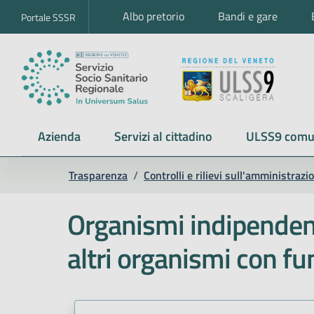
Albo pretorio
Bandi e gare
Portale SSSR
Azienda
Servizi al cittadino
ULSS9 comu
Trasparenza
/
Controlli e rilievi sull'amministrazi
Organismi indipendenti
altri organismi con f