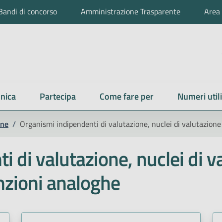
Bandi di concorso
Amministrazione Trasparente
Area 
nica
Partecipa
Come fare per
Numeri utili
one
/
Organismi indipendenti di valutazione, nuclei di valutazione
 di valutazione, nuclei di v
unzioni analoghe