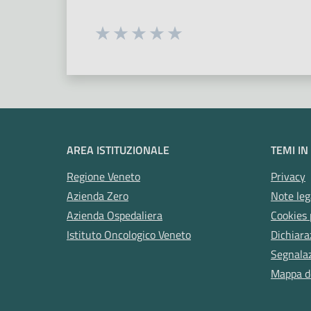
Seleziona una valutazione da 1 a 5
Valuta 1 stelle su 5
Valuta 2 stelle su 5
Valuta 3 stelle su 5
Valuta 4 stelle su 5
Valuta 5 stelle su 5
AREA ISTITUZIONALE
TEMI IN
Regione Veneto
Privacy
Azienda Zero
Note leg
Azienda Ospedaliera
Cookies 
Istituto Oncologico Veneto
Dichiara
Segnalazi
Mappa de