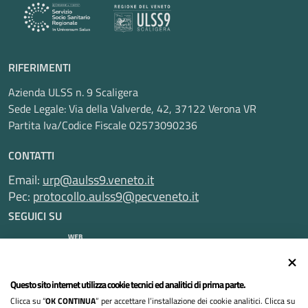
RIFERIMENTI
Azienda ULSS n. 9 Scaligera
Sede Legale: Via della Valverde, 42, 37122 Verona VR
Partita Iva/Codice Fiscale 02573090236
CONTATTI
Email:
urp@aulss9.veneto.it
Pec:
protocollo.aulss9@pecveneto.it
SEGUICI SU
Informativa privacy
Questo sito internet utilizza cookie tecnici ed analitici di prima parte.
Clicca su “
OK CONTINUA
” per accettare l’installazione dei cookie analitici. Clicca su