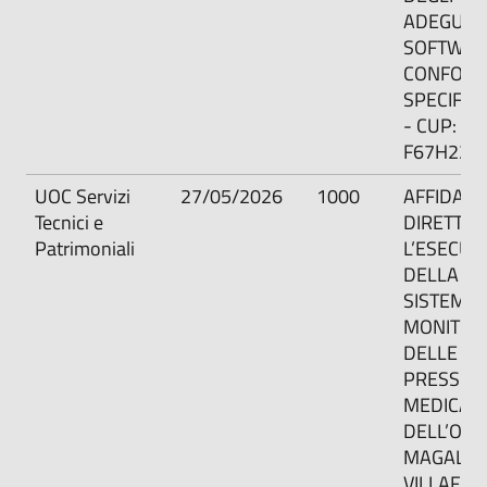
ADEGUAM
SOFTWAR
CONFORM
SPECIFICH
- CUP:
F67H220
UOC Servizi
27/05/2026
1000
AFFIDAM
Tecnici e
DIRETTO 
Patrimoniali
L’ESECUZ
DELLA
SISTEMAZ
MONITOR
DELLE T
PRESSO L
MEDICA
DELL’OS
MAGALINI
VILLAFRA