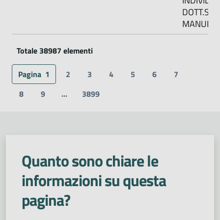
INDIVIDU
DOTT.SSA
MANUELA
Totale 38987 elementi
Pagina
1
2
3
4
5
6
7
8
9
...
3899
Quanto sono chiare le
informazioni su questa
pagina?