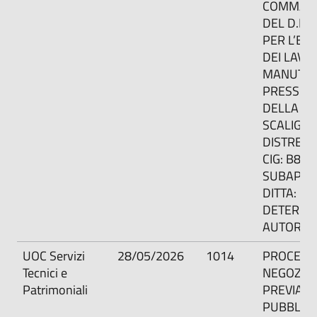
COMMA 1 
DEL D.LG
PER L’ES
DEI LAVOR
MANUTEN
PRESSO L
DELLA UL
SCALIGER
DISTRETT
CIG: B85
SUBAPPA
DITTA: IN
DETERMIN
AUTORIZ
UOC Servizi
28/05/2026
1014
PROCED
Tecnici e
NEGOZIA
Patrimoniali
PREVIA
PUBBLIC