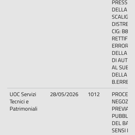
PRESSO L
DELLA UL
SCALIGER
DISTRETT
CIG: B85
RETTIFIC
ERRORE 
DELLA D
DI AUTOR
AL SUBA
DELLA DI
B.ERRE S
UOC Servizi
28/05/2026
1012
PROCED
Tecnici e
NEGOZIA
Patrimoniali
PREVIA
PUBBLIC
DEL BAND
SENSI DEL