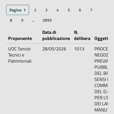
Pagina
1
2
3
4
5
6
7
8
9
...
3899
Data di
N.
Proponente
pubblicazione
delibera
Oggetto
UOC Servizi
28/05/2026
1013
PROCED
Tecnici e
NEGOZIA
Patrimoniali
PREVIA
PUBBLIC
DEL BAND
SENSI DEL
COMMA 1 
DEL D.LG
PER L’ES
DEI LAVOR
MANUTEN