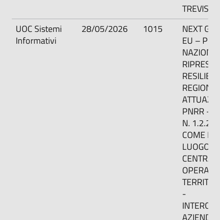
TREVISAN
UOC Sistemi
28/05/2026
1015
NEXT GE
Informativi
EU – PIA
NAZIONAL
RIPRESA 
RESILIEN
REGIONAL
ATTUAZIO
PNRR – M
N. 1.2.2 -
COME PR
LUOGO DI
CENTRALI
OPERATI
TERRITORI
-
INTERCO
AZIENDAL