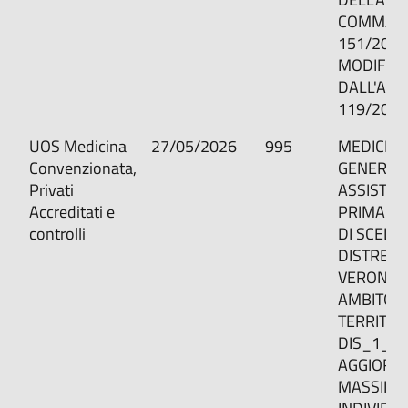
COMMA 5,
151/2001
MODIFIC
DALL'ART.
119/2011
UOS Medicina
27/05/2026
995
MEDICIN
Convenzionata,
GENERAL
Privati
ASSISTE
Accreditati e
PRIMARIA
controlli
DI SCELTA
DISTRETT
VERONA C
AMBITO
TERRITORI
DIS_1_A
AGGIORN
MASSIMA