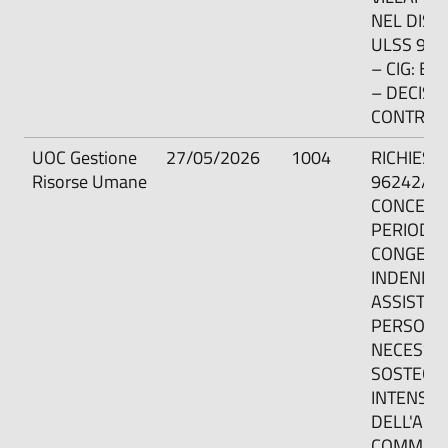
NEL DIST
ULSS 9 S
– CIG: B
– DECISI
CONTRAR
UOC Gestione
27/05/2026
1004
RICHIESTA
Risorse Umane
96242/20
CONCESS
PERIODO 
CONGED
INDENNIZ
ASSISTEN
PERSONA
NECESSITA
SOSTEGN
INTENSIVO
DELL'ART.
COMMA 5,