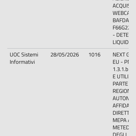
ACQUISTO
WEBCAM -
BAFDA009
F66G220
- DETERM
LIQUIDAZ
UOC Sistemi
28/05/2026
1016
NEXT GE
Informativi
EU - PNRR
1.3.1.b -
E UTILIZZ
PARTE DE
REGIONI/
AUTONOM
AFFIDAM
DIRETTO 
MEPA ALL
METEDA S
DEGLI