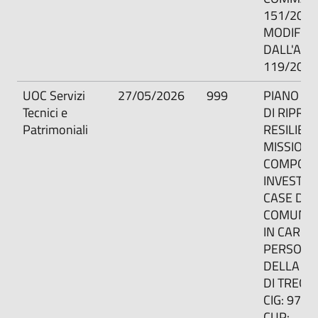
151/2001
MODIFIC
DALL'ART.
119/2011
UOC Servizi
27/05/2026
999
PIANO N
Tecnici e
DI RIPRES
Patrimoniali
RESILIEN
MISSIONE
COMPONE
INVESTIM
CASE DEL
COMUNITA
IN CARIC
PERSONA
DELLA CO
DI TREGN
CIG: 973
CUP: