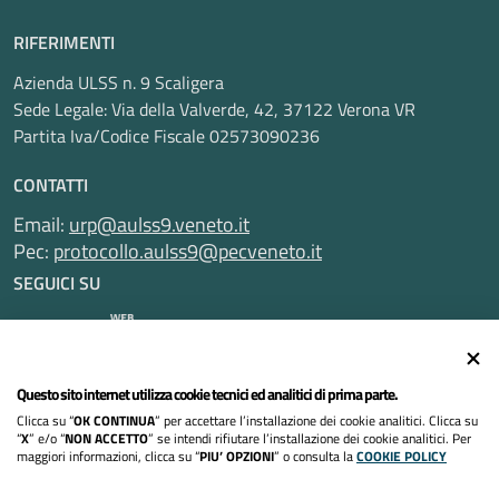
RIFERIMENTI
Azienda ULSS n. 9 Scaligera
Sede Legale: Via della Valverde, 42, 37122 Verona VR
Partita Iva/Codice Fiscale 02573090236
CONTATTI
Email:
urp@aulss9.veneto.it
Pec:
protocollo.aulss9@pecveneto.it
SEGUICI SU
Questo sito internet utilizza cookie tecnici ed analitici di prima parte.
Informativa privacy
Clicca su “
OK CONTINUA
” per accettare l’installazione dei cookie analitici. Clicca su
Dichiarazione di accessibilità
“
X
” e/o “
NON ACCETTO
” se intendi rifiutare l’installazione dei cookie analitici. Per
maggiori informazioni, clicca su “
PIU’ OPZIONI
” o consulta la
COOKIE POLICY
Note legali