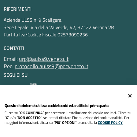
RIFERIMENTI
Azienda ULSS n. 9 Scaligera
Sede Legale: Via della Valverde, 42, 37122 Verona VR
Partita Iva/Codice Fiscale 02573090236
CONTATTI
Email:
urp@aulss9.veneto.it
Pec:
protocollo.aulss9@pecveneto.it
SEGUICI SU
Questo sito internet utilizza cookie tecnici ed analitici di prima parte.
Informativa privacy
Clicca su “
OK CONTINUA
” per accettare l’installazione dei cookie analitici. Clicca su
Dichiarazione di accessibilità
“
X
” e/o “
NON ACCETTO
” se intendi rifiutare l’installazione dei cookie analitici. Per
maggiori informazioni, clicca su “
PIU’ OPZIONI
” o consulta la
COOKIE POLICY
Note legali