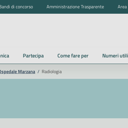
Bandi di concorso
Amministrazione Trasparente
Area 
nica
Partecipa
Come fare per
Numeri utili
Ospedale Marzana
/
Radiologia