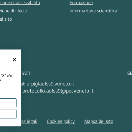
zione di accessibilità
Formazione
one di illeciti
Informazione scientifica
l sito
CONTATTI
SE
 “
X
” e/o
i
Email:
urp@aulss9.veneto.it
Pec:
protocollo.aulss9@pecveneto.it
VR
lità
Note legali
Cookies policy
Mappa del sito