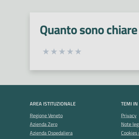
Quanto sono chiare 
Seleziona una valutazione da 1 a 5
Valuta 1 stelle su 5
Valuta 2 stelle su 5
Valuta 3 stelle su 5
Valuta 4 stelle su 5
Valuta 5 stelle su 5
AREA ISTITUZIONALE
TEMI IN
Regione Veneto
Privacy
Azienda Zero
Note leg
Azienda Ospedaliera
Cookies 