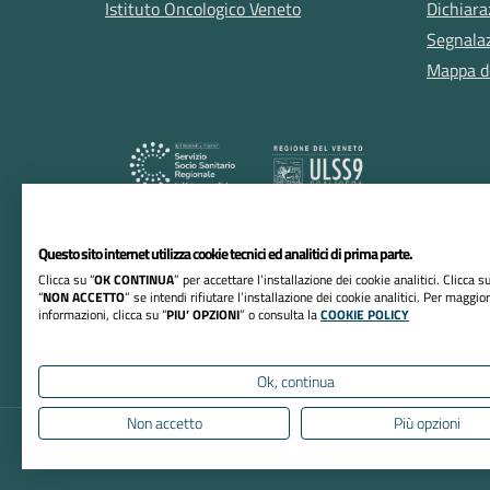
Istituto Oncologico Veneto
Dichiara
Segnalazi
Mappa de
Questo sito internet utilizza cookie tecnici ed analitici di prima parte.
RIFERIMENTI
Clicca su “
OK CONTINUA
” per accettare l’installazione dei cookie analitici. Clicca su
“
NON ACCETTO
” se intendi rifiutare l’installazione dei cookie analitici. Per maggior
Azienda ULSS n. 9 Scaligera
informazioni, clicca su “
PIU’ OPZIONI
” o consulta la
COOKIE POLICY
Sede Legale: Via della Valverde, 42, 37122 Verona 
Partita Iva/Codice Fiscale 02573090236
Ok, continua
Non accetto
Più opzioni
Informativa privacy
Dichiarazione di accessibi