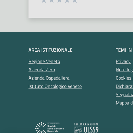
Valuta 1 stelle su 5
Valuta 2 stelle su 5
Valuta 3 stelle su 5
Valuta 4 stelle su 5
Valuta 5 stelle su 5
AREA ISTITUZIONALE
TEMI IN
Regione Veneto
Privacy
Azienda Zero
Note leg
Azienda Ospedaliera
Cookies 
Istituto Oncologico Veneto
Dichiara
Segnalazi
Mappa de