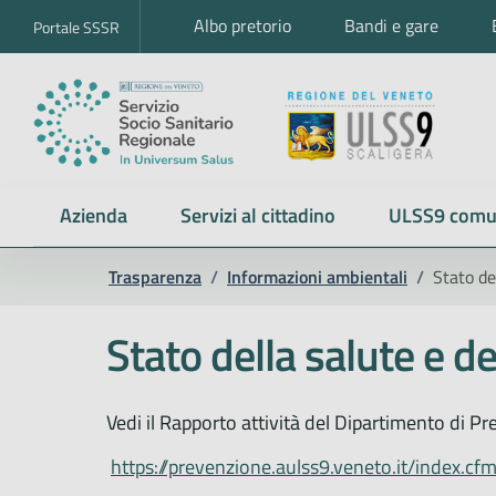
Albo pretorio
Bandi e gare
Portale SSSR
Azienda
Servizi al cittadino
ULSS9 comu
Trasparenza
/
Informazioni ambientali
/
Stato de
Stato della salute e d
Vedi il Rapporto attività del Dipartimento di P
https://prevenzione.aulss9.veneto.it/index