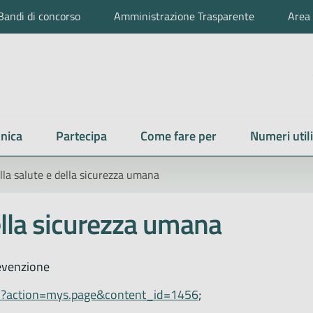
Bandi di concorso
Amministrazione Trasparente
Area 
nica
Partecipa
Come fare per
Numeri utili
lla salute e della sicurezza umana
ella sicurezza umana
revenzione
.cfm?action=mys.page&content_id=1456
;