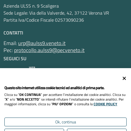
Azienda ULSS n. 9 Scaligera
Sede Legale: Via della Valverde, 42, 37122 Verona VR
Partita Iva/Codice Fiscale 02573090236
CONTATTI
Email:
urp@aulss9.veneto.it
Pec:
protocollo.aulss9@pecveneto.it
SEGUICI SU
Questo sito internet utilizza cookie tecnici ed analitici di prima parte.
Informativa privacy
Clicca su “
OK CONTINUA
” per accettare l’installazione dei cookie analitici. Clicca su
Dichiarazione di accessibilità
“
X
” e/o “
NON ACCETTO
” se intendi rifiutare l’installazione dei cookie analitici. Per
maggiori informazioni, clicca su “
PIU’ OPZIONI
” o consulta la
COOKIE POLICY
Note legali
Ok, continua
Cookies policy