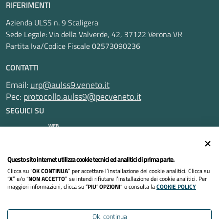
RIFERIMENTI
Azienda ULSS n. 9 Scaligera
Sede Legale: Via della Valverde, 42, 37122 Verona VR
Partita Iva/Codice Fiscale 02573090236
CONTATTI
Email:
urp@aulss9.veneto.it
Pec:
protocollo.aulss9@pecveneto.it
SEGUICI SU
Questo sito internet utilizza cookie tecnici ed analitici di prima parte.
Informativa privacy
Clicca su “
OK CONTINUA
” per accettare l’installazione dei cookie analitici. Clicca su
Dichiarazione di accessibilità
“
X
” e/o “
NON ACCETTO
” se intendi rifiutare l’installazione dei cookie analitici. Per
maggiori informazioni, clicca su “
PIU’ OPZIONI
” o consulta la
COOKIE POLICY
Note legali
Ok, continua
Cookies policy