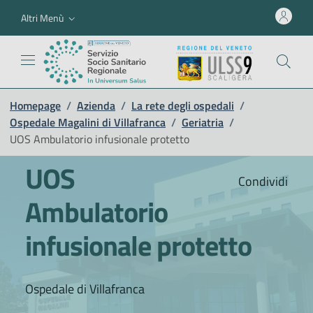
Altri Menù
Homepage
/
Azienda
/
La rete degli ospedali
/
Ospedale Magalini di Villafranca
/
Geriatria
/
UOS Ambulatorio infusionale protetto
UOS
Condividi
Ambulatorio
infusionale protetto
Ospedale di Villafranca