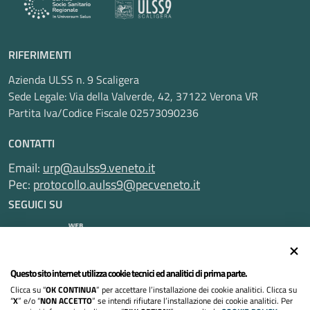
RIFERIMENTI
Azienda ULSS n. 9 Scaligera
Sede Legale: Via della Valverde, 42, 37122 Verona VR
Partita Iva/Codice Fiscale 02573090236
CONTATTI
Email:
urp@aulss9.veneto.it
Pec:
protocollo.aulss9@pecveneto.it
SEGUICI SU
Questo sito internet utilizza cookie tecnici ed analitici di prima parte.
Informativa privacy
Clicca su “
OK CONTINUA
” per accettare l’installazione dei cookie analitici. Clicca su
Dichiarazione di accessibilità
“
X
” e/o “
NON ACCETTO
” se intendi rifiutare l’installazione dei cookie analitici. Per