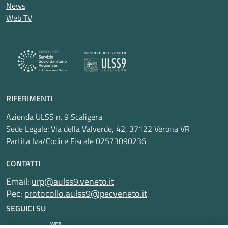
News
Web TV
RIFERIMENTI
Azienda ULSS n. 9 Scaligera
Sede Legale: Via della Valverde, 42, 37122 Verona VR
Partita Iva/Codice Fiscale 02573090236
CONTATTI
Email:
urp@aulss9.veneto.it
Pec:
protocollo.aulss9@pecveneto.it
SEGUICI SU