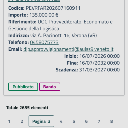
Codice:
PEVRFAR202607160911
Importo:
135.000,00 €
Riferimento:
UOC Provveditorato, Economato e
Gestione della Logistica
Indirizzo:
via A. Pacinotti 16, Verona (VR)
Telefono:
0458075773
Email:
dip.approvvigionamenti@aulss9.veneto.it
Inizio:
16/07/2026 00:00
Fine:
16/07/2032 00:00
Scadenza:
31/03/2027 00:00
Pubblicato
Bando
Totale 2655 elementi
1
2
Pagina
3
4
5
6
7
8