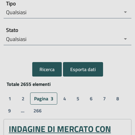
Tipo
Qualsiasi
Stato
Qualsiasi
Ricerca
Esporta dati
Totale 2655 elementi
1
2
Pagina
3
4
5
6
7
8
9
...
266
INDAGINE DI MERCATO CON