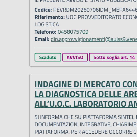
Codice:
PEVRDM20260706IDM_MEPA644
Riferimento:
UOC PROVVEDITORATO ECONO
LOGISTICA
Telefono:
0458075709
Email:
dip.approvvigionamenti@aulss9.vene
Scaduto
AVVISO
Sotto soglia art. 14
INDAGINE DI MERCATO CON 
LA DIAGNOSTICA DELLE A
ALL’U.O.C. LABORATORIO A
SI INFORMA CHE SU PIATTAFORMA SINTEL D
DOCUMENTAZIONI INTEGRATIVE, CHIARIME
PIATTAFORMA. PER ACCEDERE OCCORRE COL