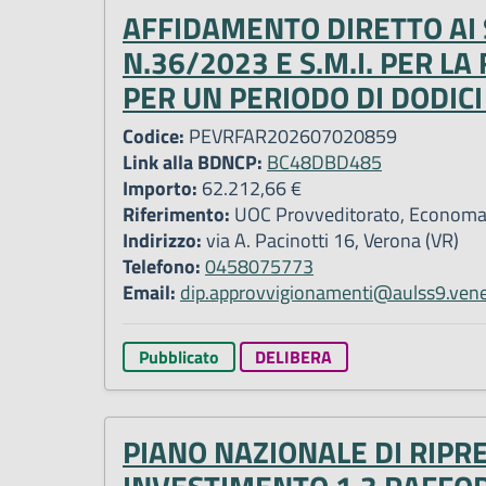
AFFIDAMENTO DIRETTO AI S
N.36/2023 E S.M.I. PER 
PER UN PERIODO DI DODICI
Codice:
PEVRFAR202607020859
Link alla BDNCP:
BC48DBD485
Importo:
62.212,66 €
Riferimento:
UOC Provveditorato, Economato
Indirizzo:
via A. Pacinotti 16, Verona (VR)
Telefono:
0458075773
Email:
dip.approvvigionamenti@aulss9.vene
Pubblicato
DELIBERA
PIANO NAZIONALE DI RIPR