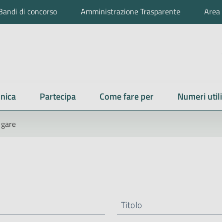
Bandi di concorso
Amministrazione Trasparente
Area 
nica
Partecipa
Come fare per
Numeri utili
 gare
Titolo