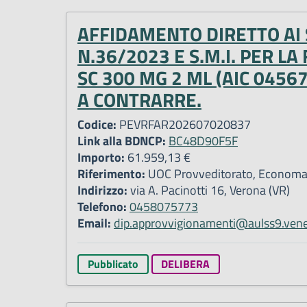
AFFIDAMENTO DIRETTO AI S
N.36/2023 E S.M.I. PER 
SC 300 MG 2 ML (AIC 0456
A CONTRARRE.
Codice:
PEVRFAR202607020837
Link alla BDNCP:
BC48D90F5F
Importo:
61.959,13 €
Riferimento:
UOC Provveditorato, Economato
Indirizzo:
via A. Pacinotti 16, Verona (VR)
Telefono:
0458075773
Email:
dip.approvvigionamenti@aulss9.vene
Pubblicato
DELIBERA