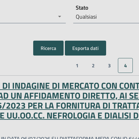
Stato
Qualsiasi
Ricerca
Esporta dati
1
2
3
4
O DI INDAGINE DI MERCATO CON CON
AD UN AFFIDAMENTO DIRETTO, AI SE
 36/2023 PER LA FORNITURA DI TRAT
E UU.OO.CC. NEFROLOGIA E DIALISI 
O IN DATA 06/07/2026 SU PIATTAFORMA MEPA CON ID 64