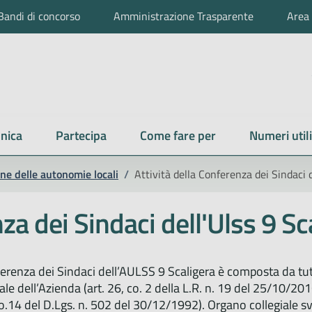
Bandi di concorso
Amministrazione Trasparente
Area 
nica
Partecipa
Come fare per
Numeri utili
ne delle autonomie locali
/
Attività della Conferenza dei Sindaci d
za dei Sindaci dell'Ulss 9 Sc
erenza dei Sindaci dell’AULSS 9 Scaligera è composta da tut
iale dell’Azienda (art. 26, co. 2 della L.R. n. 19 del 25/10/201
co.14 del D.Lgs. n. 502 del 30/12/1992). Organo collegiale svo