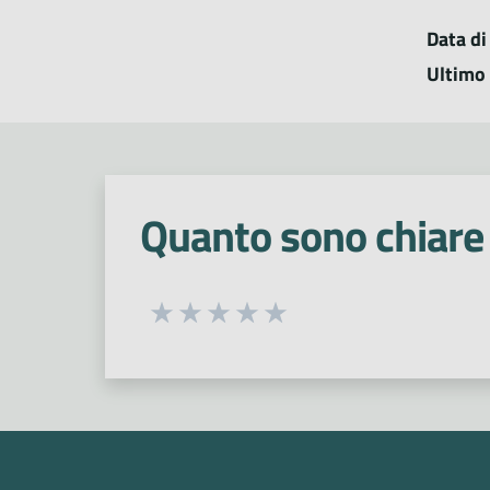
Data di
Ultimo
Quanto sono chiare 
Seleziona una valutazione da 1 a 5
Valuta 1 stelle su 5
Valuta 2 stelle su 5
Valuta 3 stelle su 5
Valuta 4 stelle su 5
Valuta 5 stelle su 5