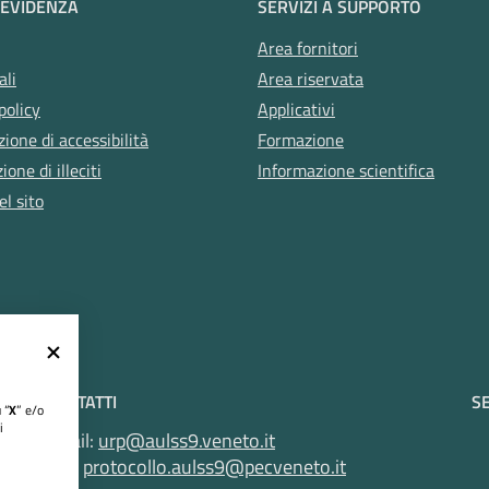
 EVIDENZA
SERVIZI A SUPPORTO
Area fornitori
ali
Area riservata
policy
Applicativi
zione di accessibilità
Formazione
one di illeciti
Informazione scientifica
l sito
CONTATTI
SE
 “
X
” e/o
i
Email:
urp@aulss9.veneto.it
Pec:
protocollo.aulss9@pecveneto.it
VR