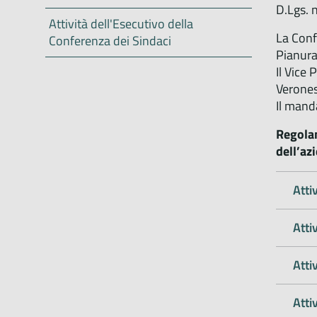
D.Lgs. n
Attività dell'Esecutivo della
La Conf
Conferenza dei Sindaci
Pianura
Il Vice
Verones
Il mand
Regolam
dell’az
Atti
Atti
Atti
Atti