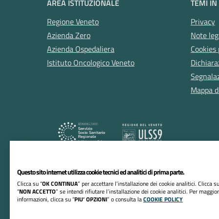
AREA ISTITUZIONALE
TEMI IN
Regione Veneto
Privacy
Azienda Zero
Note leg
Azienda Ospedaliera
Cookies 
Istituto Oncologico Veneto
Dichiara
Segnalazi
Mappa de
Questo sito internet utilizza cookie tecnici ed analitici di prima parte.
RIFERIMENTI
Clicca su “
OK CONTINUA
” per accettare l’installazione dei cookie analitici. Clicca su
“
NON ACCETTO
” se intendi rifiutare l’installazione dei cookie analitici. Per maggior
Azienda ULSS n. 9 Scaligera
informazioni, clicca su “
PIU’ OPZIONI
” o consulta la
COOKIE POLICY
Sede Legale: Via della Valverde, 42, 37122 Verona 