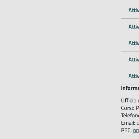
Atti
Atti
Atti
Atti
Atti
Informa
Ufficio
Corso P
Telefo
Email:
PEC:
pr