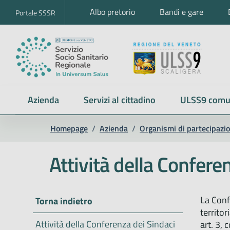
Albo pretorio
Bandi e gare
Portale SSSR
Azienda
Servizi al cittadino
ULSS9 comu
Homepage
/
Azienda
/
Organismi di partecipazio
Attività della Conferen
La Conf
Torna indietro
territor
Attività della Conferenza dei Sindaci
art. 3, 