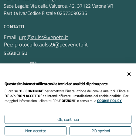
Sede Legale: Via della Valverde, 42, 37122 Verona VR
Partita Iva/Codice Fiscale 02573090236
CONTATTI
Email:
urp@aulss9.veneto.it
Pec:
protocollo.aulss9@pecveneto.it
SEGUICI SU
Informativa privacy
Questo sito internet utilizza cookie tecnici ed analitici di prima parte.
Clicca su “
OK CONTINUA
” per accettare l’installazione dei cookie analitici. Clicca su
Dichiarazione di accessibilità
“
X
” e/o “
NON ACCETTO
” se intendi rifiutare l’installazione dei cookie analitici. Per
maggiori informazioni, clicca su “
PIU’ OPZIONI
” o consulta la
COOKIE POLICY
Note legali
Ok, continua
Cookies policy
Non accetto
Più opzioni
Mappa del sito