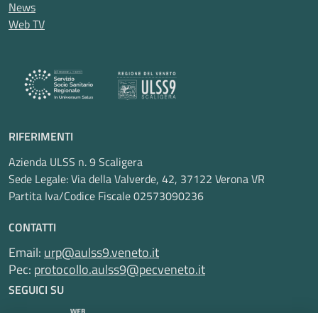
News
Web TV
RIFERIMENTI
Azienda ULSS n. 9 Scaligera
Sede Legale: Via della Valverde, 42, 37122 Verona VR
Partita Iva/Codice Fiscale 02573090236
CONTATTI
Email:
urp@aulss9.veneto.it
Pec:
protocollo.aulss9@pecveneto.it
SEGUICI SU