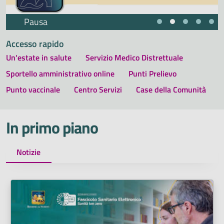
Pausa
Accesso rapido
Un'estate in salute
Servizio Medico Distrettuale
Sportello amministrativo online
Punti Prelievo
Punto vaccinale
Centro Servizi
Case della Comunità
In primo piano
Notizie