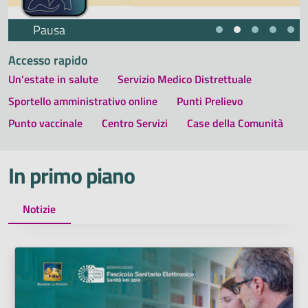
Pausa
Accesso rapido
Un'estate in salute
Servizio Medico Distrettuale
Sportello amministrativo online
Punti Prelievo
Punto vaccinale
Centro Servizi
Case della Comunità
In primo piano
Notizie