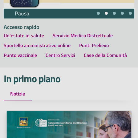
Pausa
Accesso rapido
Un'estate in salute
Servizio Medico Distrettuale
Sportello amministrativo online
Punti Prelievo
Punto vaccinale
Centro Servizi
Case della Comunità
In primo piano
Notizie