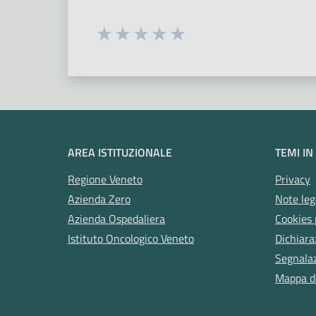
Seleziona una valutazione da 1 a 5
Valuta 1 stelle su 5
Valuta 2 stelle su 5
Valuta 3 stelle su 5
Valuta 4 stelle su 5
Valuta 5 stelle su 5
AREA ISTITUZIONALE
TEMI IN
Regione Veneto
Privacy
Azienda Zero
Note leg
Azienda Ospedaliera
Cookies 
Istituto Oncologico Veneto
Dichiara
Segnalazi
Mappa de