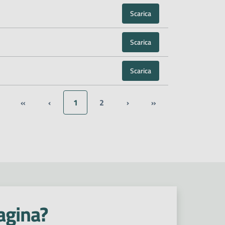
Scarica
Scarica
Scarica
«
‹
1
2
›
»
agina?