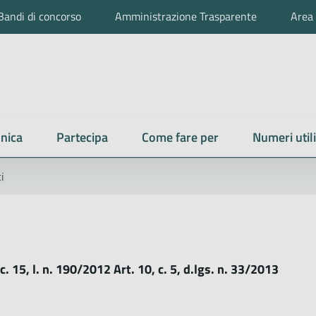
Bandi di concorso
Amministrazione Trasparente
Area 
nica
Partecipa
Come fare per
Numeri utili
i
, c. 15, l. n. 190/2012 Art. 10, c. 5, d.lgs. n. 33/2013