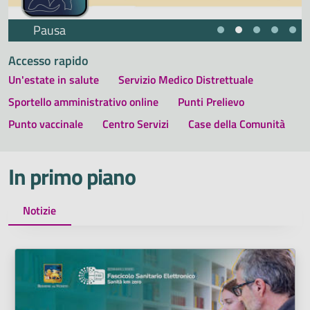
Pausa
Accesso rapido
Un'estate in salute
Servizio Medico Distrettuale
Sportello amministrativo online
Punti Prelievo
Punto vaccinale
Centro Servizi
Case della Comunità
In primo piano
Notizie