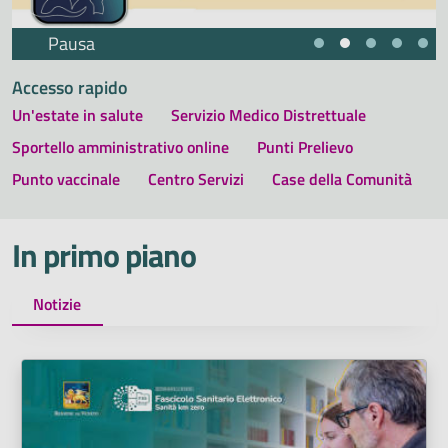
Pausa
Accesso rapido
Un'estate in salute
Servizio Medico Distrettuale
Sportello amministrativo online
Punti Prelievo
Punto vaccinale
Centro Servizi
Case della Comunità
In primo piano
Notizie