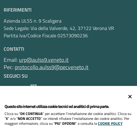
RIFERIMENTI
Azienda ULSS n. 9 Scaligera
Sede Legale: Via della Valverde, 42, 37122 Verona VR
Partita Iva/Codice Fiscale 02573090236
CONTATTI
Email:
urp@aulss9.veneto.it
Pec:
protocollo.aulss9@pecveneto.it
SEGUICI SU
Questo sito internet utilizza cookie tecnici ed analitici di prima parte.
Informativa privacy
Clicca su “
OK CONTINUA
” per accettare l’installazione dei cookie analitici. Clicca su
Dichiarazione di accessibilità
“
X
” e/o “
NON ACCETTO
” se intendi rifiutare l’installazione dei cookie analitici. Per
maggiori informazioni, clicca su “
PIU’ OPZIONI
” o consulta la
COOKIE POLICY
Note legali