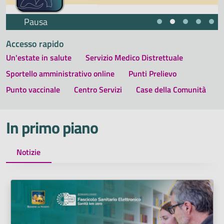
Pausa
Accesso rapido
Un'estate in salute
Servizio Medico Distrettuale
Sportello amministrativo online
Punti Prelievo
Punto vaccinale
Centro Servizi
Case della Comunità
In primo piano
Notizie